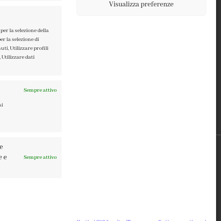
Visualizza preferenze
TERMINI E CONDIZIONI
PRIVACY POLICY
per la selezione della
er la selezione di
COOKIE POLICY
ti, Utilizzare profili
 Utilizzare dati
Sempre attivo
si
re
e e
Sempre attivo
0137 | DESIGN BY
TATTICA