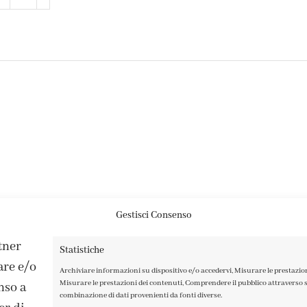
Gestisci Consenso
rtner
Statistiche
are e/o
Archiviare informazioni su dispositivo e/o accedervi, Misurare le prestazio
Misurare le prestazioni dei contenuti, Comprendere il pubblico attraverso st
nso a
combinazione di dati provenienti da fonti diverse.