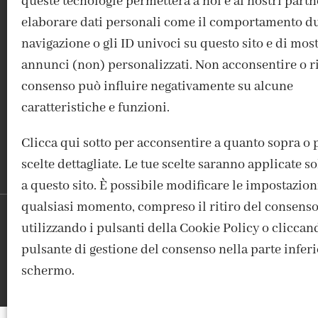
queste tecnologie permetterà a noi e ai nostri partn
elaborare dati personali come il comportamento du
navigazione o gli ID univoci su questo sito e di mos
ACCEDI / REGISTRATI
IL MIO ACCOUNT
CONTATTI
annunci (non) personalizzati. Non acconsentire o rit
consenso può influire negativamente su alcune
caratteristiche e funzioni.
Clicca qui sotto per acconsentire a quanto sopra o 
scelte dettagliate. Le tue scelte saranno applicate 
a questo sito. È possibile modificare le impostazion
qualsiasi momento, compreso il ritiro del consenso
utilizzando i pulsanti della Cookie Policy o cliccan
FABBRICA DEL COLORE, VI
pulsante di gestione del consenso nella parte inferi
schermo.