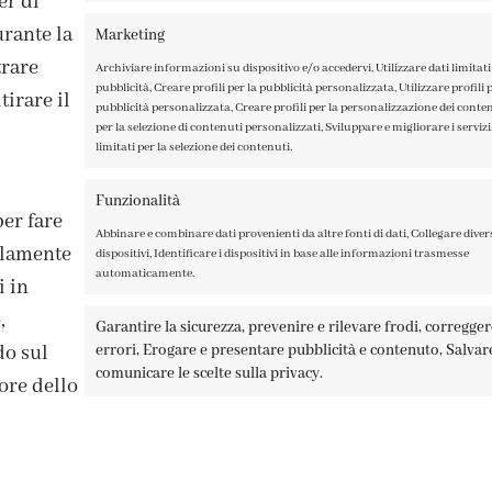
er di
rante la
Marketing
trare
Archiviare informazioni su dispositivo e/o accedervi, Utilizzare dati limitati 
pubblicità, Creare profili per la pubblicità personalizzata, Utilizzare profili p
irare il
pubblicità personalizzata, Creare profili per la personalizzazione dei contenu
per la selezione di contenuti personalizzati, Sviluppare e migliorare i servizi,
limitati per la selezione dei contenuti.
ISCRIVITI ALLA NEWSLETTER
Funzionalità
per fare
Abbinare e combinare dati provenienti da altre fonti di dati, Collegare diver
solamente
dispositivi, Identificare i dispositivi in base alle informazioni trasmesse
automaticamente.
i in
,
Garantire la sicurezza, prevenire e rilevare frodi, corregge
errori, Erogare e presentare pubblicità e contenuto, Salvar
do sul
A TAGLIAMENTO 13, 23900 LECCO – ©ABRALUX SRL P.IVA 0150454
comunicare le scelte sulla privacy.
ore dello