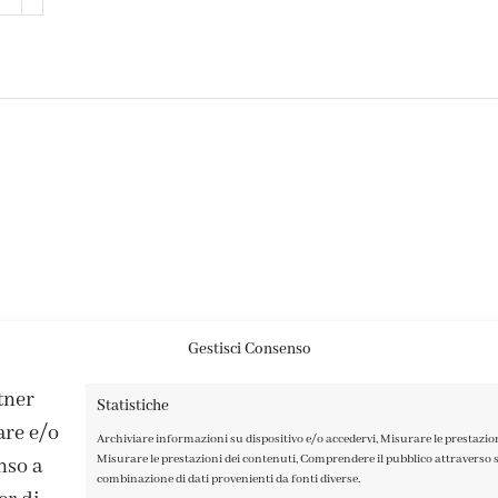
Gestisci Consenso
rtner
Statistiche
are e/o
Archiviare informazioni su dispositivo e/o accedervi, Misurare le prestazio
Misurare le prestazioni dei contenuti, Comprendere il pubblico attraverso st
nso a
combinazione di dati provenienti da fonti diverse.