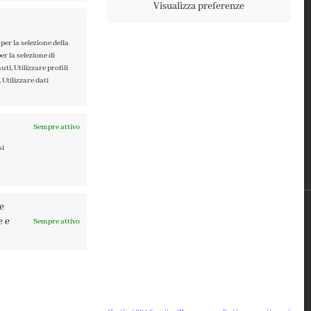
Visualizza preferenze
TERMINI E CONDIZIONI
PRIVACY POLICY
per la selezione della
er la selezione di
COOKIE POLICY
ti, Utilizzare profili
 Utilizzare dati
Sempre attivo
si
re
e e
Sempre attivo
0137 | DESIGN BY
TATTICA