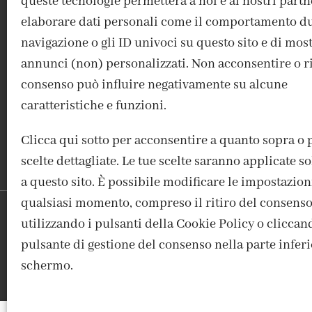
queste tecnologie permetterà a noi e ai nostri partn
elaborare dati personali come il comportamento du
navigazione o gli ID univoci su questo sito e di mos
ACCEDI / REGISTRATI
IL MIO ACCOUNT
CONTATTI
annunci (non) personalizzati. Non acconsentire o rit
consenso può influire negativamente su alcune
caratteristiche e funzioni.
Clicca qui sotto per acconsentire a quanto sopra o 
scelte dettagliate. Le tue scelte saranno applicate 
a questo sito. È possibile modificare le impostazion
qualsiasi momento, compreso il ritiro del consenso
utilizzando i pulsanti della Cookie Policy o cliccan
FABBRICA DEL COLORE, VI
pulsante di gestione del consenso nella parte inferi
schermo.