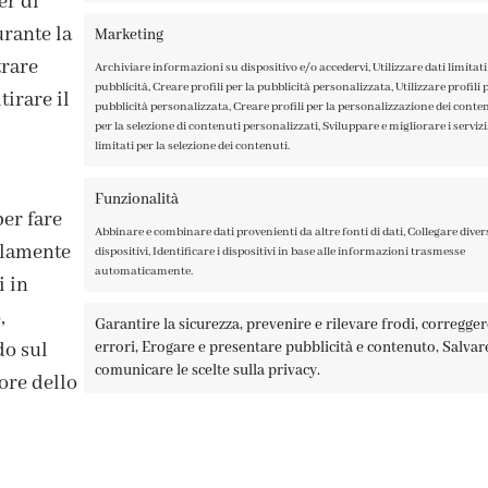
er di
rante la
Marketing
trare
Archiviare informazioni su dispositivo e/o accedervi, Utilizzare dati limitati 
pubblicità, Creare profili per la pubblicità personalizzata, Utilizzare profili p
irare il
pubblicità personalizzata, Creare profili per la personalizzazione dei contenu
per la selezione di contenuti personalizzati, Sviluppare e migliorare i servizi,
limitati per la selezione dei contenuti.
ISCRIVITI ALLA NEWSLETTER
Funzionalità
per fare
Abbinare e combinare dati provenienti da altre fonti di dati, Collegare diver
solamente
dispositivi, Identificare i dispositivi in base alle informazioni trasmesse
automaticamente.
i in
,
Garantire la sicurezza, prevenire e rilevare frodi, corregge
errori, Erogare e presentare pubblicità e contenuto, Salvar
do sul
A TAGLIAMENTO 13, 23900 LECCO – ©ABRALUX SRL P.IVA 0150454
comunicare le scelte sulla privacy.
ore dello