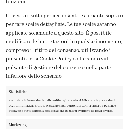
funzioni.
Clicca qui sotto per acconsentire a quanto sopra o
per fare scelte dettagliate. Le tue scelte saranno
applicate solamente a questo sito. È possibile
modificare le impostazioni in qualsiasi momento,
compreso il ritiro del consenso, utilizzando i
pulsanti della Cookie Policy o cliccando sul
pulsante di gestione del consenso nella parte
inferiore dello schermo.
CONTATTI
IL MIO ACCOUNT
Statistiche
ACCEDI / REGISTRATI
Archiviare informazioni su dispositivo e/o accedervi, Misurare le prestazioni
COOKIE POLICY
degli annunci, Misurare le prestazioni dei contenuti, Comprendere il pubblico
attraverso statistiche o la combinazione di dati provenienti da fonti diverse.
PRIVACY POLICY
TERMINI E CONDIZIONI
Marketing