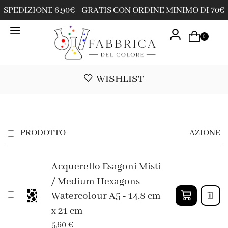
SPEDIZIONE 6,90€ - GRATIS CON ORDINE MINIMO DI 70€
0
WISHLIST
PRODOTTO
AZIONE
Acquerello Esagoni Misti
/ Medium Hexagons
Watercolour A5 - 14,8 cm
x 21 cm
5,60
€