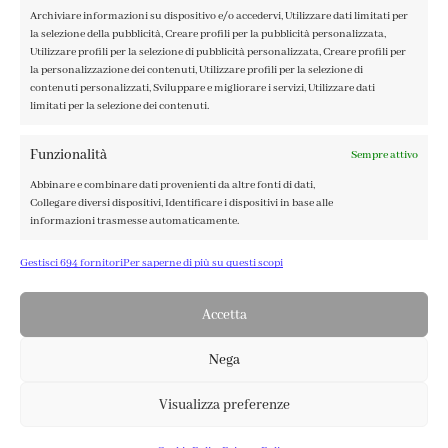
Archiviare informazioni su dispositivo e/o accedervi, Utilizzare dati limitati per
la selezione della pubblicità, Creare profili per la pubblicità personalizzata,
Utilizzare profili per la selezione di pubblicità personalizzata, Creare profili per
la personalizzazione dei contenuti, Utilizzare profili per la selezione di
FABBRICA DEL COLORE, VIA TAGLIAMENTO 13, 23900 LECCO
contenuti personalizzati, Sviluppare e migliorare i servizi, Utilizzare dati
limitati per la selezione dei contenuti.
– ©ABRALUX SRL P.IVA 01504540137 | DESIGN BY
TATTICA
Funzionalità
Sempre attivo
Abbinare e combinare dati provenienti da altre fonti di dati,
Collegare diversi dispositivi, Identificare i dispositivi in base alle
informazioni trasmesse automaticamente.
Gestisci 694 fornitori
Per saperne di più su questi scopi
Garantire la sicurezza, prevenire e rilevare frodi,
correggere errori, Erogare e presentare pubblicità
Sempre attivo
e contenuto, Salvare e comunicare le scelte sulla
Accetta
privacy.
Nega
Visualizza preferenze
0