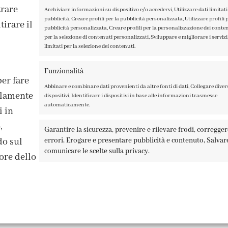
trare
Archiviare informazioni su dispositivo e/o accedervi, Utilizzare dati limitati 
pubblicità, Creare profili per la pubblicità personalizzata, Utilizzare profili p
irare il
pubblicità personalizzata, Creare profili per la personalizzazione dei contenu
per la selezione di contenuti personalizzati, Sviluppare e migliorare i servizi,
limitati per la selezione dei contenuti.
ISCRIVITI ALLA NEWSLETTER
Funzionalità
per fare
Abbinare e combinare dati provenienti da altre fonti di dati, Collegare diver
solamente
dispositivi, Identificare i dispositivi in base alle informazioni trasmesse
automaticamente.
i in
,
Garantire la sicurezza, prevenire e rilevare frodi, corregge
errori, Erogare e presentare pubblicità e contenuto, Salvar
do sul
A TAGLIAMENTO 13, 23900 LECCO – ©ABRALUX SRL P.IVA 0150454
comunicare le scelte sulla privacy.
ore dello
Recesso online