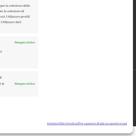
TERMINI E CONDIZIONI
PRIVACY POLICY
per la selezione della
er la selezione di
COOKIE POLICY
ti, Utilizzare profili
 Utilizzare dati
Sempre attivo
si
re
e e
Sempre attivo
0137 | DESIGN BY
TATTICA
Gestisci 694 fornitori
Per saperne di più su questi scopi