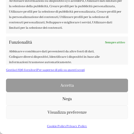
Archiviare informazioni su dispositivo e/o accedervi, Utilizzare dati limitati per
la selezione della pubblicità, Creare profili per la pubblicità personalizzata,
Utilizzare profili per la selezione di pubblicità personalizzata, Creare profili per
FABBRICA DEL COLORE, VIA TAGLIAMENTO 13, 23900 LECCO
la personalizzazione dei contenuti, Utilizzare profili per la selezione di
contenuti personalizzati, Sviluppare e migliorare i servizi, Utilizzare dati
– ©ABRALUX SRL P.IVA 01504540137 | DESIGN BY
TATTICA
limitati per la selezione dei contenuti.
Funzionalità
Sempre attivo
Abbinare e combinare dati provenienti da altre fonti di dati,
Collegare diversi dispositivi, Identificare i dispositivi in base alle
informazioni trasmesse automaticamente.
Gestisci 696 fornitori
Per saperne di più su questi scopi
Garantire la sicurezza, prevenire e rilevare frodi,
correggere errori, Erogare e presentare pubblicità
Accetta
Sempre attivo
e contenuto, Salvare e comunicare le scelte sulla
privacy.
Nega
Visualizza preferenze
0
Cookie Policy
Privacy Policy
SHOP
ACCOUNT
CARRELLO
Recesso online